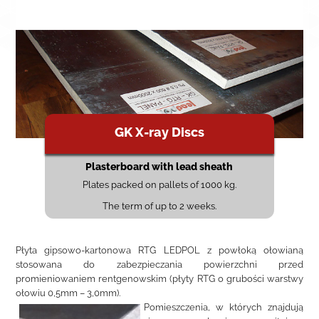
GK X-ray Discs
Plasterboard with lead sheath
Plates packed on pallets of 1000 kg.
The term of up to 2 weeks.
Płyta gipsowo-kartonowa RTG LEDPOL z powłoką ołowianą
stosowana do zabezpieczania powierzchni przed
promieniowaniem rentgenowskim (płyty RTG o grubości warstwy
ołowiu 0,5mm – 3,0mm).
Pomieszczenia, w których znajdują