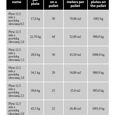
name
on a
meters per
plates on
plate
pallet
pallet
the pallet
Płyta 12,5
mm z
17,0 kg
59
70,80 m2
1003 kg
powłoką
ołowianą 0,5
Płyta 12,5
mm z
22,70 kg
44
52,80 m2
998,8 kg
powłoką
ołowianą 1,0
Płyta 12,5
mm z
28,0 kg
36
43,20 m2
1008,0 kg
powłoką
ołowianą 1,5
Płyta 12,5
mm z
34,1 kg
29
34,80 m2
988,9 kg
powłoką
ołowianą 2,0
Płyta 12,5
mm z
39,8 kg
25
55,0 m2
995,0 kg
powłoką
ołowianą 2,5
Płyta 12,5
mm z
45,5 kg
22
26,40 m2
1001,0 kg
powłoką
ołowianą 3,0