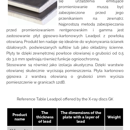
się urządzenia emitujące
promieniowanie muszą być
zabezpieczone przed jego
przenikaniem na zewnątrz.
Najprostszą metodą zabezpieczania
przed promieniowaniem rentgenowskim i gamma jest
zastosowanie płyt gipsowo-kartonowych Leadpol z powłoką
ołowianą. Produkt ten nadaje się idealnie do wykonywania ścianek
działowych, podwieszanych sufitów lub jako okładziny ścienne.
Płyty te dzięki zewnętrznej powłoce ołowianej o grubości od 0,5
do 3,0 mm spełniają również funkcje ognioochronną.
Stosowane są również jako izolacja akustyczna. Dzięki warstwie
ołowianej skutecznie wyciszają pomieszczenia. Płyta kartonowo
gipsowa z warstwą ołowianą o grubości 1mm wycisza
pomieszczenie w granicach 12dB.
Reference Table Leadpol offered by the X-ray discs GK
The
The dimensions of the
Product
thickness
plate with a layer of
Weight
name
of lead
lead