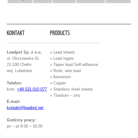
KONTAKT
PRODUCTS
Leadpol Sp. z o.o.
» Lead sheets
ul. Okszowska 41
» Lead ingots
22-100 Chełm
» Tapes lead Self-adhesive
woj. Lubelskie
» Rods, wire lead
» Aluminum
Telefon:
» Copper
kom.
+48 531 010 077
» Stainless steel sheets
» Titanium – zinc
E-mail:
kontakt@leadpol.net
Godziny pracy:
pn – pt 8:00 – 16:00