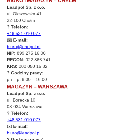
BIURO I MAGAZYN – CHEŁM
Leadpol Sp. z o.o.
ul. Okszowska 41
22-100 Chełm
? Telefon:
+48 531 010 077
✉️ E-mail:
biuro@leadpol.pl
NIP:
899 275 16 00
REGON:
022 366 741
KRS:
000 050 15 82
? Godziny pracy:
pn – pt 8:00 – 16:00
MAGAZYN – WARSZAWA
Leadpol Sp. z o.o.
ul. Borecka 10
03-034 Warszawa
? Telefon:
+48 531 010 077
✉️ E-mail:
biuro@leadpol.pl
? Godziny pracy: