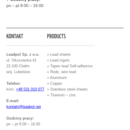
pn – pt 8:00 – 16:00
KONTAKT
PRODUCTS
Leadpol Sp. z o.o.
» Lead sheets
ul. Okszowska 41
» Lead ingots
22-100 Chełm
» Tapes lead Self-adhesive
woj. Lubelskie
» Rods, wire lead
» Aluminum
Telefon:
» Copper
kom.
+48 531 010 077
» Stainless steel sheets
» Titanium – zinc
E-mail:
kontakt@leadpol.net
Godziny pracy:
pn – pt 8:00 – 16:00