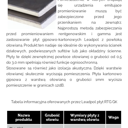
się urządzenia emitujące
promieniowanie muszą być
zabezpieczone przed jego
przenikaniem na zewnątrz.
Najprostszą metodą zabezpieczania
przed promieniowaniem rentgenowskim i gamma jest
zastosowanie płyt gipsowo-kartonowych Leadpol z powłoką
ołowianą. Produkt ten nadaje się idealnie do wykonywania ścianek
działowych, podwieszanych sufitów lub jako okładziny ścienne.
Płyty te dzięki zewnętrznej powłoce ołowianej o grubości od 0,5
do 3,0 mm spełniają również funkcje ognioochronną.
Stosowane są również jako izolacja akustyczna. Dzięki warstwie
ołowianej skutecznie wyciszają pomieszczenia. Płyta kartonowo
gipsowa z warstwą ołowianą o grubości 1mm wycisza
pomieszczenie w granicach 12dB.
Tabela informacyjna oferowanych przez Leadpol płyt RTG GK
Nazwa
Grubość
Wymiary płyty z
Waga
produktu
ołowiu
warstwą ołowiu