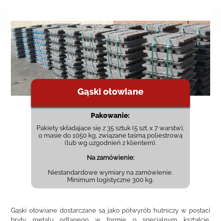
Gąski ołowiane
Pakowanie:
Pakiety składające się z 35 sztuk (5 szt. x 7 warstw),
o masie do 1050 kg, związane taśmą poliestrową
(lub wg uzgodnień z klientem).
Na zamówienie:
Niestandardowe wymiary na zamówienie.
Minimum logistyczne 300 kg.
Gąski ołowiane dostarczane są jako półwyrób hutniczy w postaci
bryły metalu odlanego w formie o specjalnym kształcie.