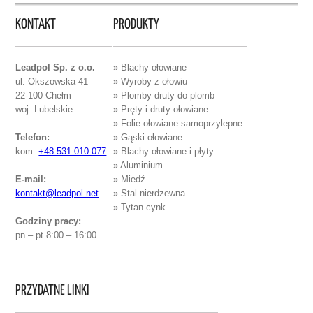
KONTAKT
PRODUKTY
Leadpol Sp. z o.o.
» Blachy ołowiane
ul. Okszowska 41
» Wyroby z ołowiu
22-100 Chełm
» Plomby druty do plomb
woj. Lubelskie
» Pręty i druty ołowiane
» Folie ołowiane samoprzylepne
Telefon:
» Gąski ołowiane
kom.
+48 531 010 077
» Blachy ołowiane i płyty
» Aluminium
E-mail:
» Miedź
kontakt@leadpol.net
» Stal nierdzewna
» Tytan-cynk
Godziny pracy:
pn – pt 8:00 – 16:00
PRZYDATNE LINKI