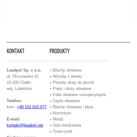
KONTAKT
PRODUKTY
Leadpol Sp. z o.o.
» Blachy ołowiane
ul. Okszowska 41
» Wyroby z ołowiu
22-100 Chełm
» Plomby druty do plomb
woj. Lubelskie
» Pręty i druty ołowiane
» Folie ołowiane samoprzylepne
Telefon:
» Gąski ołowiane
kom.
+48 531 010 077
» Blachy ołowiane i płyty
» Aluminium
E-mail:
» Miedź
kontakt@leadpol.net
» Stal nierdzewna
» Tytan-cynk