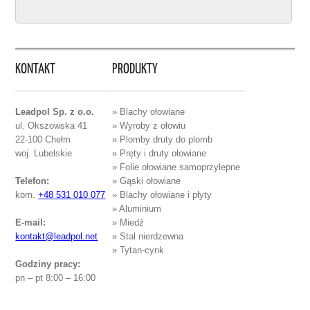
KONTAKT
PRODUKTY
Leadpol Sp. z o.o.
» Blachy ołowiane
ul. Okszowska 41
» Wyroby z ołowiu
22-100 Chełm
» Plomby druty do plomb
woj. Lubelskie
» Pręty i druty ołowiane
» Folie ołowiane samoprzylepne
Telefon:
» Gąski ołowiane
kom.
+48 531 010 077
» Blachy ołowiane i płyty
» Aluminium
E-mail:
» Miedź
kontakt@leadpol.net
» Stal nierdzewna
» Tytan-cynk
Godziny pracy:
pn – pt 8:00 – 16:00