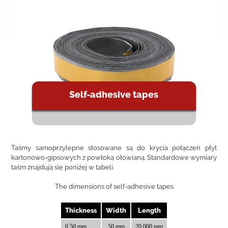
Self-adhesive tapes
Taśmy samoprzylepne stosowane są do krycia połączeń płyt
kartonowo-gipsowych z powłoką ołowianą. Standardowe wymiary
taśm znajdują się poniżej w tabeli.
The dimensions of self-adhesive tapes
Thickness
Width
Length
0,50 mm
50 mm
20.000 mm