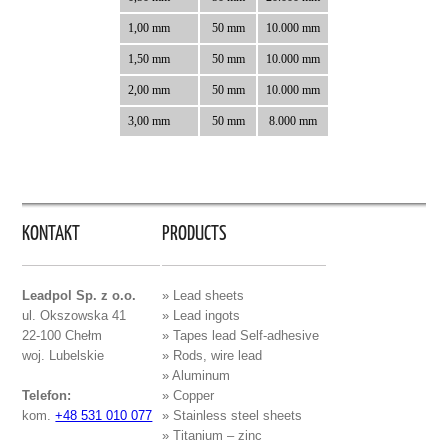
1,00 mm
50 mm
10.000 mm
1,50 mm
50 mm
10.000 mm
2,00 mm
50 mm
10.000 mm
3,00 mm
50 mm
8.000 mm
KONTAKT
PRODUCTS
Leadpol Sp. z o.o.
» Lead sheets
ul. Okszowska 41
» Lead ingots
22-100 Chełm
» Tapes lead Self-adhesive
woj. Lubelskie
» Rods, wire lead
» Aluminum
Telefon:
» Copper
kom.
+48 531 010 077
» Stainless steel sheets
» Titanium – zinc