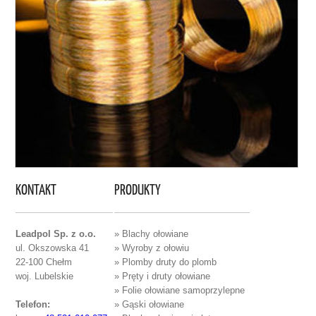
KONTAKT
PRODUKTY
Leadpol Sp. z o.o.
» Blachy ołowiane
ul. Okszowska 41
» Wyroby z ołowiu
22-100 Chełm
» Plomby druty do plomb
woj. Lubelskie
» Pręty i druty ołowiane
» Folie ołowiane samoprzylepne
Telefon:
» Gąski ołowiane