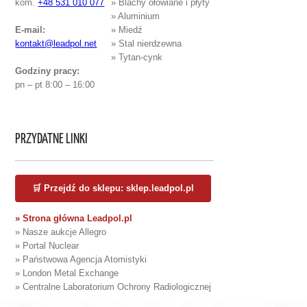
kom.
+48 531 010 077
» Blachy ołowiane i płyty
» Aluminium
E-mail:
» Miedź
kontakt@leadpol.net
» Stal nierdzewna
» Tytan-cynk
Godziny pracy:
pn – pt 8:00 – 16:00
PRZYDATNE LINKI
🛒 Przejdź do sklepu: sklep.leadpol.pl
» Strona główna Leadpol.pl
» Nasze aukcje Allegro
» Portal Nuclear
» Państwowa Agencja Atomistyki
» London Metal Exchange
» Centralne Laboratorium Ochrony Radiologicznej