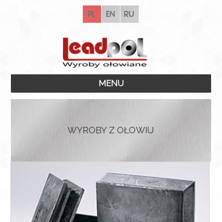
pl
en
ru
MENU
WYROBY Z OŁOWIU