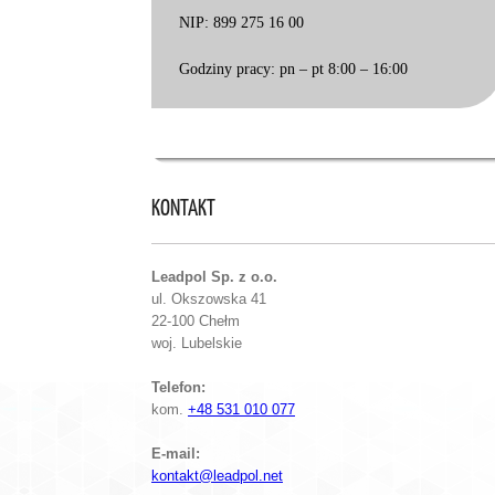
NIP: 899 275 16 00
Godziny pracy: pn – pt 8:00 – 16:00
KONTAKT
Leadpol Sp. z o.o.
ul. Okszowska 41
22-100 Chełm
woj. Lubelskie
Telefon:
kom.
+48 531 010 077
E-mail:
kontakt@leadpol.net