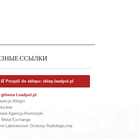
ЕЗНЫЕ ССЫЛКИ
🛒 Przejdź do sklepu: sklep.leadpol.pl
 główna Leadpol.pl
aukcje Allegro
Nuclear
owa Agencja Atomistyki
 Metal Exchange
lne Laboratorium Ochrony Radiologicznej