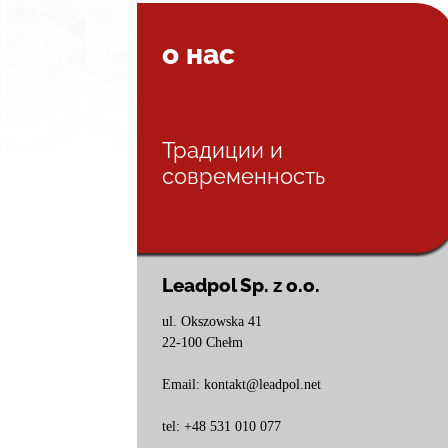
о нас
Традиции и
современность
Leadpol Sp. z o.o.
ul. Okszowska 41
22-100 Chełm
Email: kontakt@leadpol.net
tel: +48 531 010 077