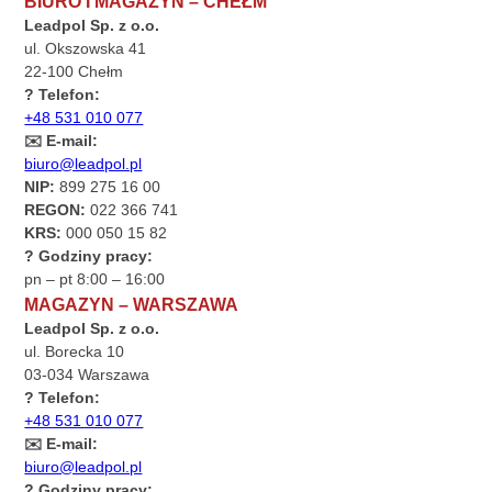
BIURO I MAGAZYN – CHEŁM
Leadpol Sp. z o.o.
ul. Okszowska 41
22-100 Chełm
? Telefon:
+48 531 010 077
✉️ E-mail:
biuro@leadpol.pl
NIP:
899 275 16 00
REGON:
022 366 741
KRS:
000 050 15 82
? Godziny pracy:
pn – pt 8:00 – 16:00
MAGAZYN – WARSZAWA
Leadpol Sp. z o.o.
ul. Borecka 10
03-034 Warszawa
? Telefon:
+48 531 010 077
✉️ E-mail:
biuro@leadpol.pl
? Godziny pracy: